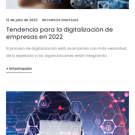
12 de julio de 2022
RECURSOS DIGITALES
Tendencia para la digitalización de
empresas en 2022
El proceso de digitalización está avanzando con más velocidad
de lo esperado y las organizaciones están integrando
tecnologías que tienen un impacto cada vez mayor en la
+ Información
economía y la…