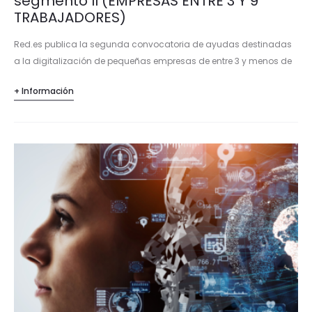
segmento II (EMPRESAS ENTRE 3 Y 9
TRABAJADORES)
Red.es publica la segunda convocatoria de ayudas destinadas
a la digitalización de pequeñas empresas de entre 3 y menos de
10 empleados (segmento II). Se pueden consultar las novedades
+ Información
en…