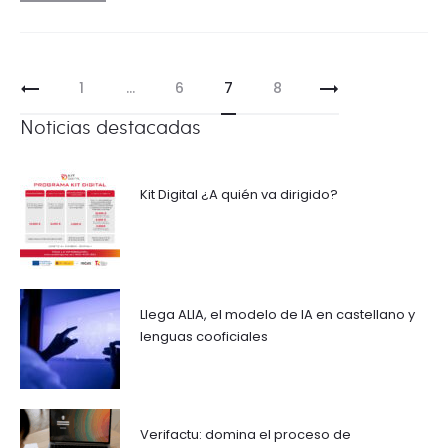
Paginación
1
…
6
7
8
de
Noticias destacadas
entradas
Kit Digital ¿A quién va dirigido?
Llega ALIA, el modelo de IA en castellano y
lenguas cooficiales
Verifactu: domina el proceso de