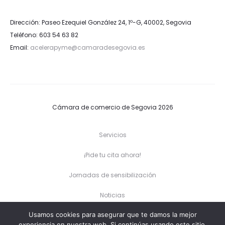
Dirección: Paseo Ezequiel González 24, 1º-G, 40002, Segovia
Teléfono: 603 54 63 82
Email:
acelerapyme@camaradesegovia.es
Cámara de comercio de Segovia 2026
Servicios
¡Pide tu cita ahora!
Jornadas de sensibilización
Noticias
Usamos cookies para asegurar que te damos la mejor
Contacto
experiencia en nuestra web. Si continúas usando este sitio,