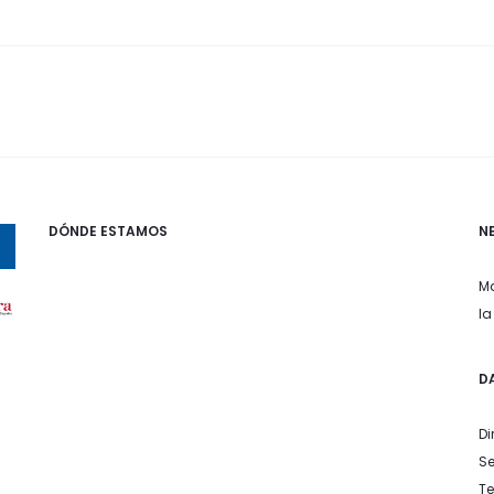
DÓNDE ESTAMOS
N
Ma
la
D
Di
S
Te