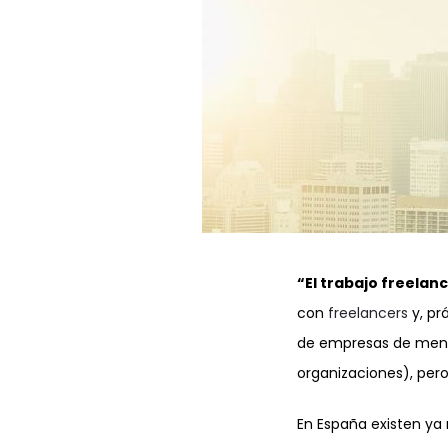
“El trabajo freelan
con
freelancers
y, pr
de empresas de menos
organizaciones), per
En España existen ya