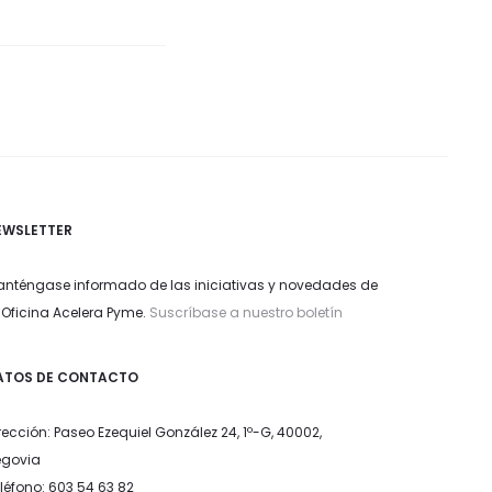
EWSLETTER
nténgase informado de las iniciativas y novedades de
 Oficina Acelera Pyme.
Suscríbase a nuestro boletín
ATOS DE CONTACTO
rección: Paseo Ezequiel González 24, 1º-G, 40002,
egovia
léfono: 603 54 63 82