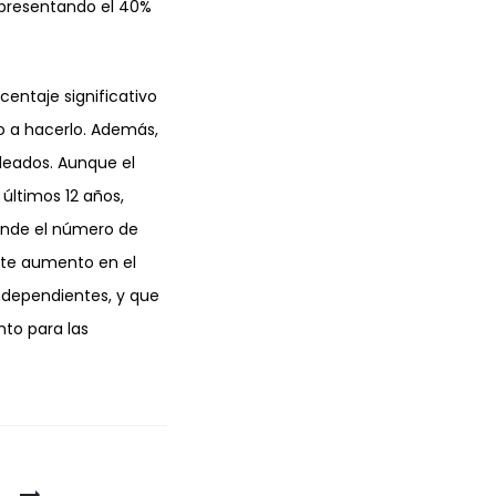
epresentando el 40%
entaje significativo
o a hacerlo. Además,
leados. Aunque el
ltimos 12 años,
onde el número de
Este aumento en el
ndependientes, y que
to para las