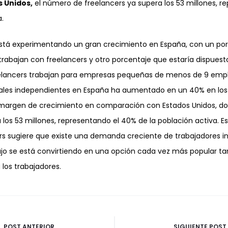
s Unidos,
el número de freelancers ya supera los 53 millones, r
a.
 está experimentando un gran crecimiento en España, con un porc
rabajan con freelancers y otro porcentaje que estaría dispuest
eelancers trabajan para empresas pequeñas de menos de 9 emp
les independientes en España ha aumentado en un 40% en los ú
 margen de crecimiento en comparación con Estados Unidos, d
 los 53 millones, representando el 40% de la población activa. 
s sugiere que existe una demanda creciente de trabajadores i
jo se está convirtiendo en una opción cada vez más popular tan
os trabajadores.
ón
POST ANTERIOR
SIGUIENTE POST