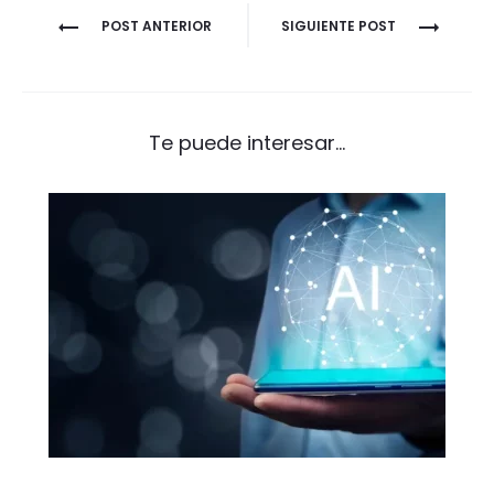
Navegación
POST ANTERIOR
SIGUIENTE POST
de
entradas
Te puede interesar...