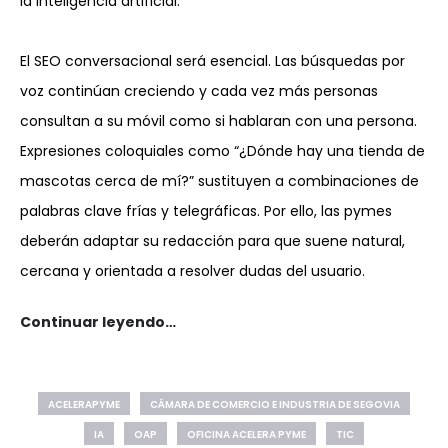
la inteligencia artificial.
El SEO conversacional será esencial. Las búsquedas por
voz continúan creciendo y cada vez más personas
consultan a su móvil como si hablaran con una persona.
Expresiones coloquiales como “¿Dónde hay una tienda de
mascotas cerca de mí?” sustituyen a combinaciones de
palabras clave frías y telegráficas. Por ello, las pymes
deberán adaptar su redacción para que suene natural,
cercana y orientada a resolver dudas del usuario.
Continuar leyendo…
ACELERAPYME
CÁMARA DE COMERCIO E INDUSTRIA DE SEGOVIA
IA
OAP
OFICINA ACELERA PYME
TIC