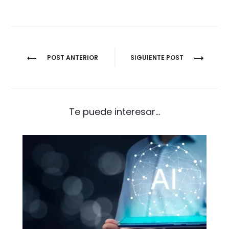
Navegación
POST ANTERIOR
SIGUIENTE POST
de
entradas
Te puede interesar...