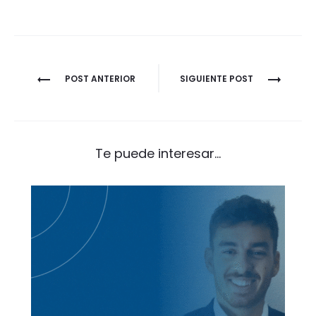
Navegación
POST ANTERIOR
SIGUIENTE POST
de
entradas
Te puede interesar...