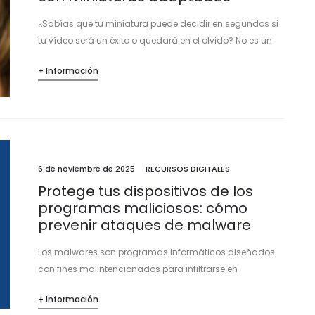
¿Sabías que tu miniatura puede decidir en segundos si
tu vídeo será un éxito o quedará en el olvido? No es un
simple detalle gráfico, es la primera impresión que…
+ Información
6 de noviembre de 2025
RECURSOS DIGITALES
Protege tus dispositivos de los
programas maliciosos: cómo
prevenir ataques de malware
Los malwares son programas informáticos diseñados
con fines malintencionados para infiltrarse en
dispositivos y sistemas con el objetivo de causar
+ Información
daños, robar información o comprometer la seguridad