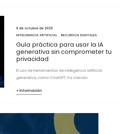
de los usuarios. Los malwares más comunes…
9 de octubre de 2025
INTELIGENCIA ARTIFICIAL
RECURSOS DIGITALES
Guía práctica para usar la IA
generativa sin comprometer tu
privacidad
El uso de herramientas de inteligencia artificial
generativa, como ChatGPT, ha crecido
exponencialmente entre profesionales, pymes y usuarios
+ Información
individuales. Su potencial para automatizar tareas,
generar contenido y resolver dudas es enorme. Sin…