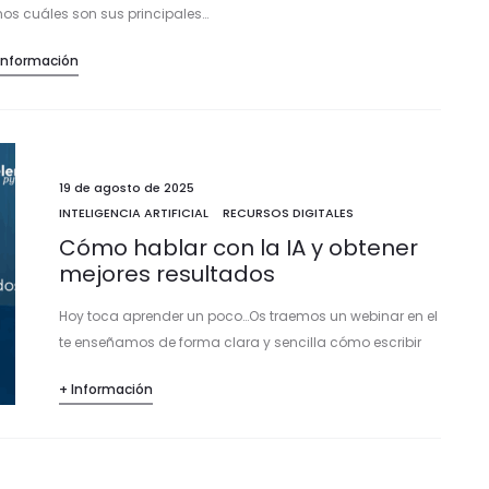
mos cuáles son sus principales…
Información
19 de agosto de 2025
INTELIGENCIA ARTIFICIAL
RECURSOS DIGITALES
Cómo hablar con la IA y obtener
mejores resultados
Hoy toca aprender un poco…Os traemos un webinar en el
te enseñamos de forma clara y sencilla cómo escribir
instrucciones (prompts) que realmente funcionan para
+ Información
que la IA se convierta…