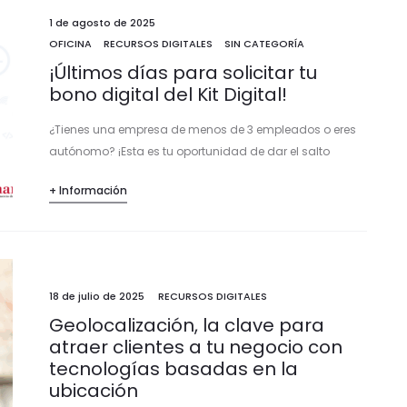
1 de agosto de 2025
OFICINA
RECURSOS DIGITALES
SIN CATEGORÍA
¡Últimos días para solicitar tu
bono digital del Kit Digital!
¿Tienes una empresa de menos de 3 empleados o eres
autónomo? ¡Esta es tu oportunidad de dar el salto
digital!Las ayudas del Kit Digital están en su fase final
+ Información
de…
18 de julio de 2025
RECURSOS DIGITALES
Geolocalización, la clave para
atraer clientes a tu negocio con
tecnologías basadas en la
ubicación