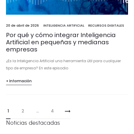
20 de abril de 2026
INTELIGENCIA ARTIFICIAL
RECURSOS DIGITALES
Por qué y cómo integrar Inteligencia
Artificial en pequeñas y medianas
empresas
¿Es la Inteligencia Artificial una herramienta útil para cualquier
tipo de empresa? En este episodio
despejamos la incógnita con Leticia Mohedano, experta en
+ Información
transformación digital de NTT DATA. Resolvemos las grandes
dudas sobre qué esperar…
Paginación
1
2
…
4
de
Noticias destacadas
entradas