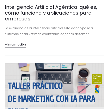
Inteligencia Artificial Agéntica: qué es,
cómo funciona y aplicaciones para
empresas
La evolución de la inteligencia artificial está dando paso a
sistemas cada vez más avanzados capaces de tomar
decisiones, ejecutar tareas y actuar de forma autónoma. La
+ Información
Inteligencia Artificial agéntica representa una…