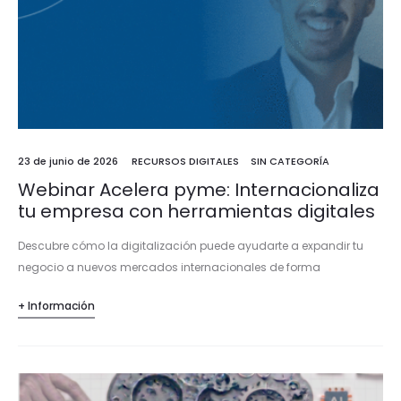
23 de junio de 2026
RECURSOS DIGITALES
SIN CATEGORÍA
Webinar Acelera pyme: Internacionaliza
tu empresa con herramientas digitales
Descubre cómo la digitalización puede ayudarte a expandir tu
negocio a nuevos mercados internacionales de forma
progresiva, reduciendo riesgos y sin necesidad de grandes
+ Información
inversiones iniciales. Aprende a aprovechar herramientas…