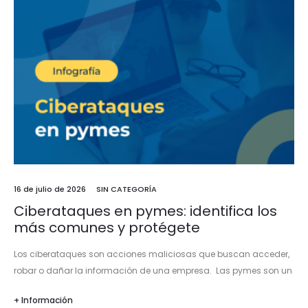
16 de julio de 2026
SIN CATEGORÍA
Ciberataques en pymes: identifica los
más comunes y protégete
Los ciberataques son acciones maliciosas que buscan acceder,
robar o dañar la información de una empresa. Las pymes son un
objetivo frecuente por contar con menos recursos de
+ Información
ciberseguridad y…