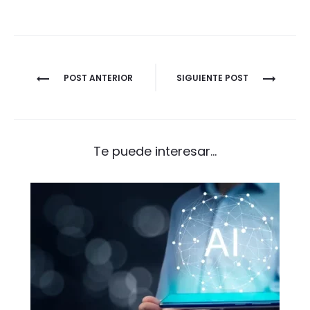
Navegación
POST ANTERIOR
SIGUIENTE POST
de
entradas
Te puede interesar...