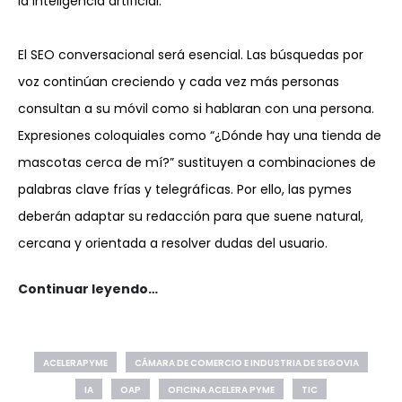
la inteligencia artificial.
El SEO conversacional será esencial. Las búsquedas por
voz continúan creciendo y cada vez más personas
consultan a su móvil como si hablaran con una persona.
Expresiones coloquiales como “¿Dónde hay una tienda de
mascotas cerca de mí?” sustituyen a combinaciones de
palabras clave frías y telegráficas. Por ello, las pymes
deberán adaptar su redacción para que suene natural,
cercana y orientada a resolver dudas del usuario.
Continuar leyendo…
ACELERAPYME
CÁMARA DE COMERCIO E INDUSTRIA DE SEGOVIA
IA
OAP
OFICINA ACELERA PYME
TIC